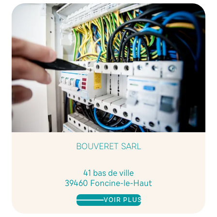
BOUVERET SARL
41 bas de ville
39460 Foncine-le-Haut
VOIR PLUS