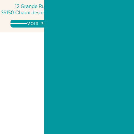
12 Grande Rue
39150 Chaux des crotenay
VOIR PLUS