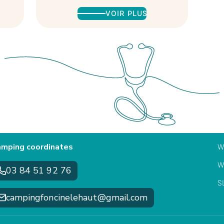
VOIR PLUS
mping coordinates
W
W
03 84 51 92 76
S
campingfoncinelehaut@gmail.com