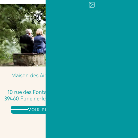
Maison des Ainés
10 rue des Fontaines
39460 Foncine-le-Haut
VOIR PLUS