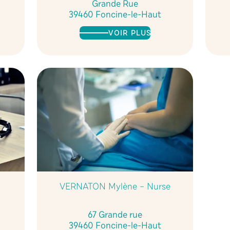
Grande Rue
39460 Foncine-le-Haut
VOIR PLUS
VERNATON Mylène – Nurse
67 Grande rue
39460 Foncine-le-Haut