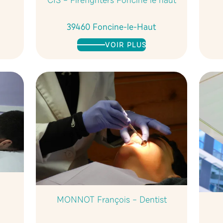
CIS – Firefighters Foncine le haut
39460 Foncine-le-Haut
VOIR PLUS
MONNOT François – Dentist