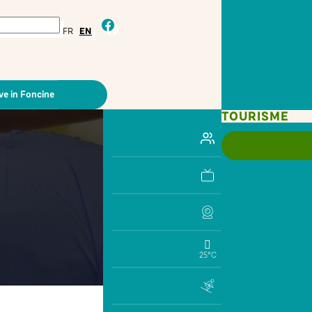
facebook
FR
EN
ve in Foncine
TOURISME
25°C