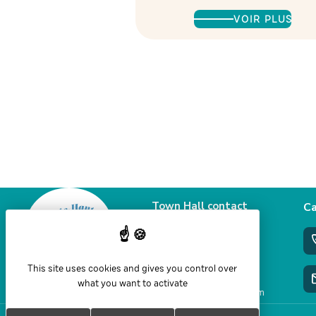
VOIR PLUS
Town Hall contact
Ca
details
58 Grande rue
39460 Foncine le haut
This site uses cookies and gives you control over
+33 3 84 51 90 77
what you want to activate
mairie@jura-foncine.com