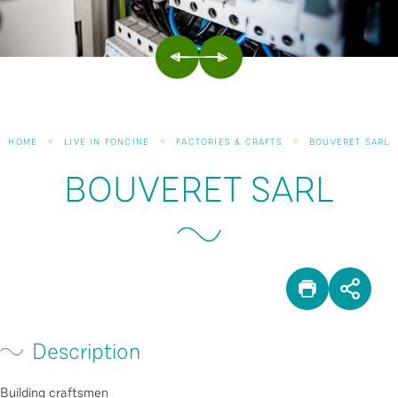
PREVIOUS
NEXT
HOME
LIVE IN FONCINE
FACTORIES & CRAFTS
BOUVERET SARL
BOUVERET SARL
PRINT
SHA
Description
Building craftsmen