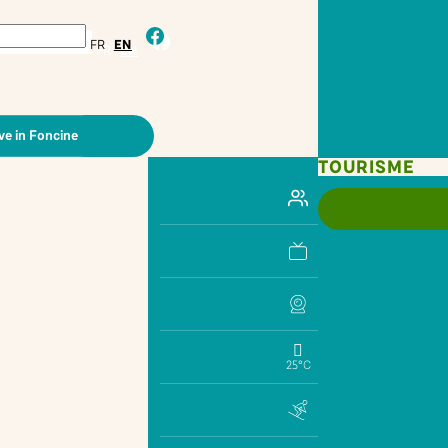
facebook
FR
EN
ve in Foncine
TOURISME
25°C
PRINT
SHARE