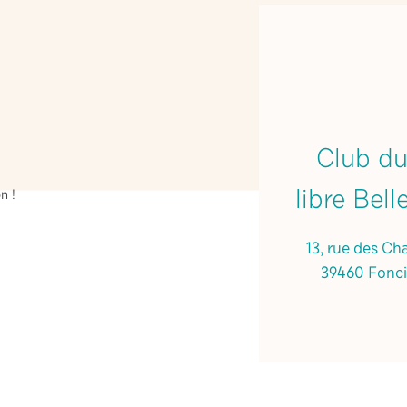
Club d
libre Bel
n !
13, rue des C
39460 Fonci