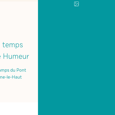
u temps
le Humeur
hamps du Pont
ne-le-Haut