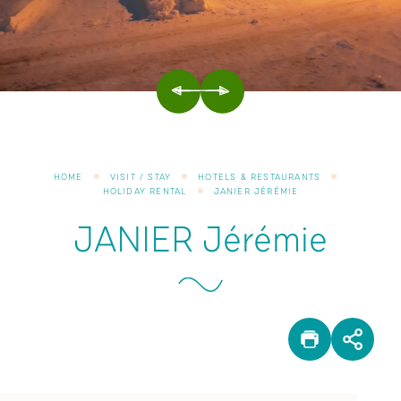
PREVIOUS
NEXT
HOME
VISIT / STAY
HOTELS & RESTAURANTS
HOLIDAY RENTAL
JANIER JÉRÉMIE
JANIER Jérémie
PRINT
SHA