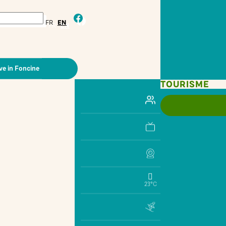
facebook
FR
EN
ve in Foncine
TOURISME
23°C