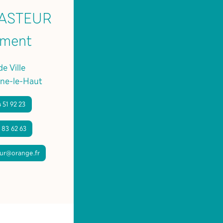
PASTEUR
tment
e Ville
ne-le-Haut
 51 92 23
 83 62 63
ur@orange.fr