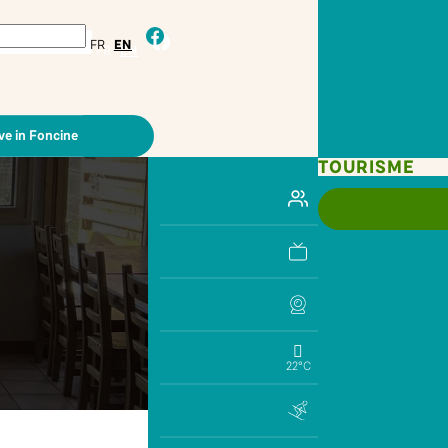
facebook
FR
EN
ve in Foncine
TOURISME
22°C