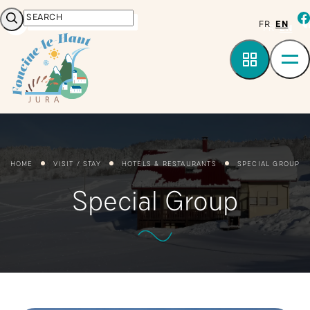
Cookies management panel
Search
fa
FR
EN
HOME
VISIT / STAY
HOTELS & RESTAURANTS
SPECIAL GROUP
Special Group