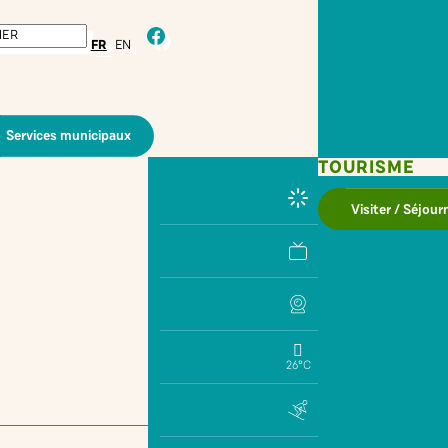
facebook
FR
EN
Services municipaux
TOURISME
Visiter / Séjour
26°C