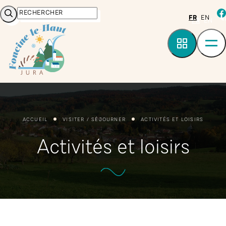
Panneau de gestion des cookies
Rechercher
fa
FR
EN
ACCUEIL
VISITER / SÉJOURNER
ACTIVITÉS ET LOISIRS
Activités et loisirs