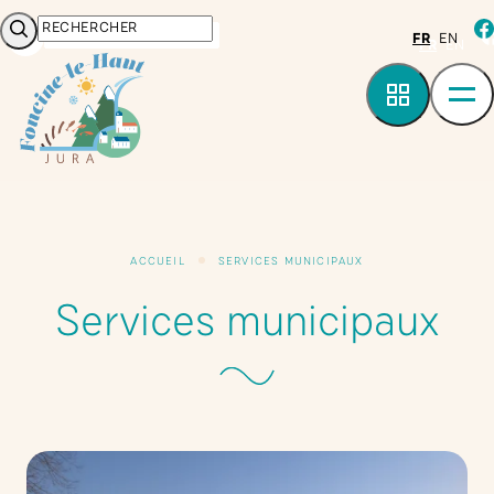
Panneau de gestion des cookies
Rechercher
fa
FR
EN
ACCUEIL
SERVICES MUNICIPAUX
Services municipaux