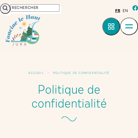
Panneau de gestion des cookies
Rechercher
fa
FR
EN
ACCUEIL
POLITIQUE DE CONFIDENTIALITÉ
Politique de
confidentialité