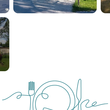
Camping du Val de Saine
***