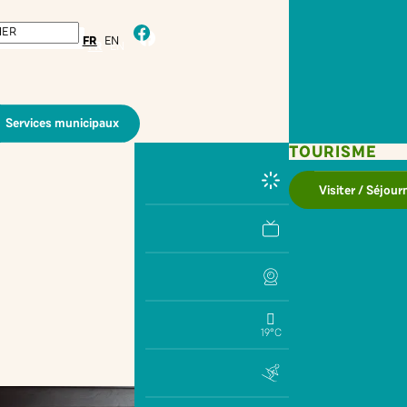
facebook
FR
EN
Services municipaux
TOURISME
Visiter / Séjour
19°C