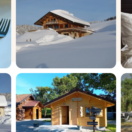
Gîtes meublés
C