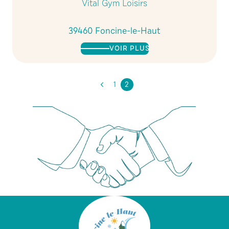
Vital Gym Loisirs
39460 Foncine-le-Haut
VOIR PLUS
1
2
Page
précédente