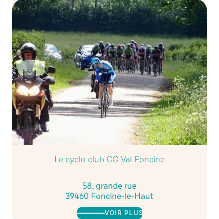
Le cyclo club CC Val Foncine
58, grande rue
39460 Foncine-le-Haut
VOIR PLUS