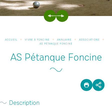
PRÉCÉDENT
SUIVANT
ACCUEIL
VIVRE À FONCINE
ANNUAIRE
ASSOCIATIONS
AS PÉTANQUE FONCINE
AS Pétanque Foncine
IMPRIM
PAR
Description