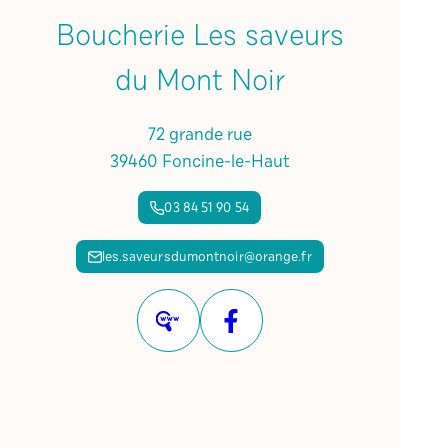
Boucherie Les saveurs
du Mont Noir
72 grande rue
39460 Foncine-le-Haut
03 84 51 90 54
les.saveursdumontnoir@orange.fr
Site
Facebook
internet