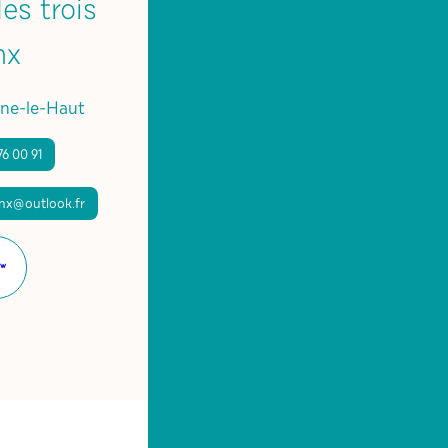
es trois
nx
ne-le-Haut
76 00 91
ynx@outlook.fr
Site
internet