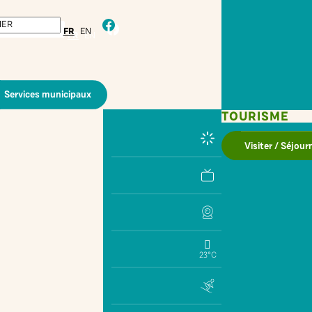
facebook
FR
EN
Services municipaux
TOURISME
Visiter / Séjour
23°C