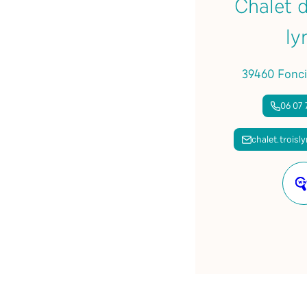
Chalet d
ly
39460 Fonci
06 07 
chalet.troisl