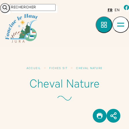
Panneau de gestion des cookies
Rechercher
fa
FR
EN
ACCUEIL
FICHES SIT
CHEVAL NATURE
Cheval Nature
IMPRIM
PAR