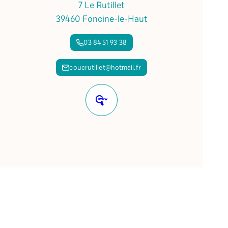
7 Le Rutillet
39460 Foncine-le-Haut
03 84 51 93 38
coucrutillet@hotmail.fr
Site
internet