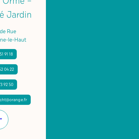
l’Orme –
é Jardin
de Rue
ne-le-Haut
51 91 18
52 04 22
73 92 50
cht@orange.fr
Site
internet