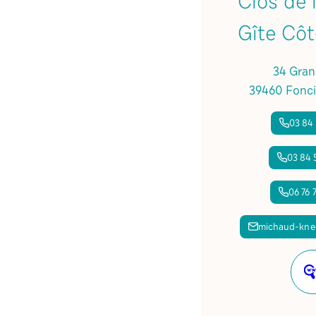
Clos de 
Gîte Côt
34 Gran
39460 Fonci
03 84 
03 84 
06 76 
michaud-kne