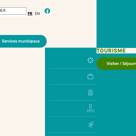
facebook
FR
EN
Services municipaux
TOURISME
Visiter / Séjour
23°C