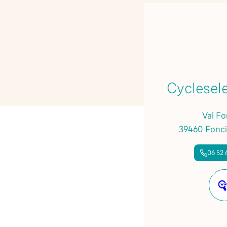
Cyclesel
Val Fo
39460 Fonci
06 52 