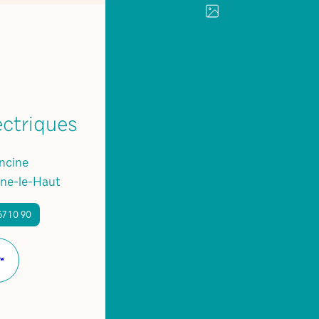
ectriques
ncine
ne-le-Haut
67 10 90
Site
internet