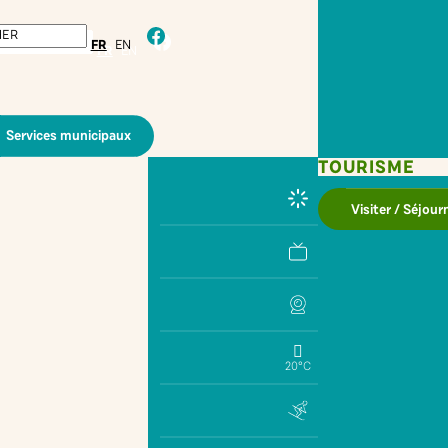
facebook
FR
EN
Services municipaux
TOURISME
Visiter / Séjour
20°C
IMPRIMER
PARTAGER