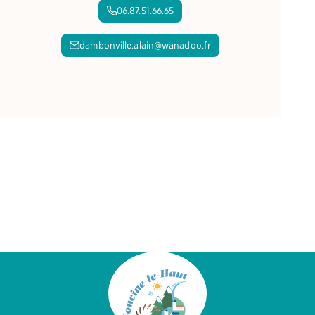
06.87.51.66.65
dambonville.alain@wanadoo.fr