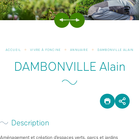
PRÉCÉDENT
SUIVANT
ACCUEIL
VIVRE À FONCINE
ANNUAIRE
DAMBONVILLE ALAIN
DAMBONVILLE Alain
IMPRIM
PAR
Description
Aménagement et création d’espaces verts, parcs et jardins