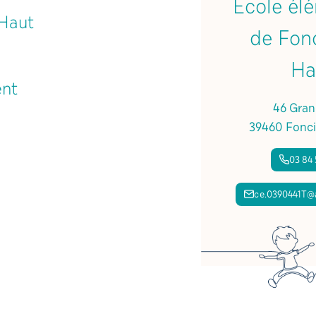
Ecole él
 Haut
de Fon
Ha
ent
46 Gran
39460 Fonci
03 84 
ce.0390441T@