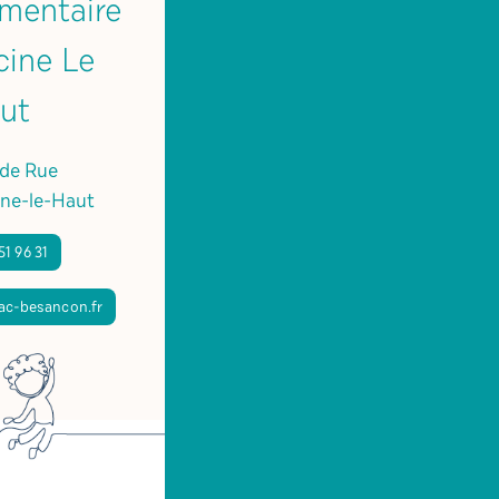
émentaire
cine Le
ut
de Rue
ne-le-Haut
51 96 31
ac-besancon.fr