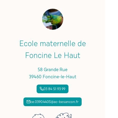
Ecole maternelle de
Foncine Le Haut
58 Grande Rue
39460 Foncine-le-Haut
03 84 51 93 99
ce.0390440S@ac-besancon.fr