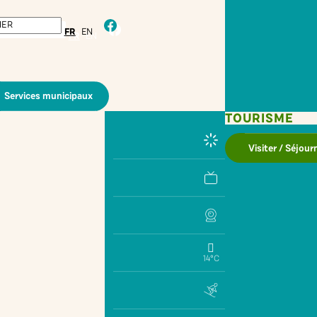
facebook
FR
EN
Services municipaux
TOURISME
Visiter / Séjour
14°C