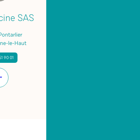
cine SAS
Pontarlier
ne-le-Haut
51 90 01
Site
internet