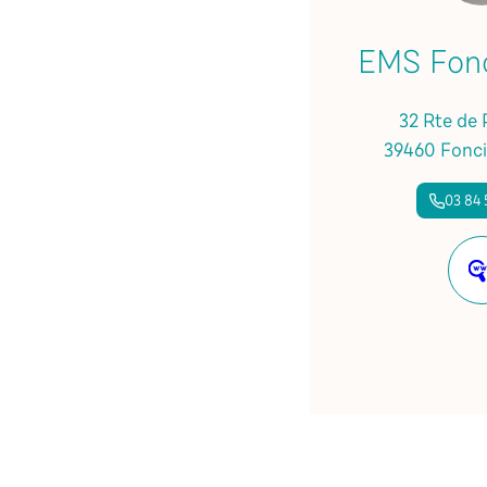
EMS Fon
32 Rte de 
39460 Fonci
03 84 