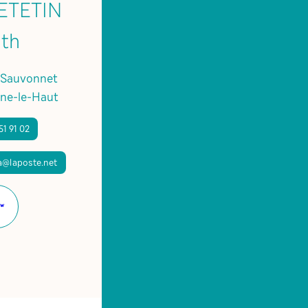
PETETIN
ith
-Sauvonnet
ne-le-Haut
51 91 02
a@laposte.net
Site
internet