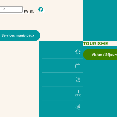
facebook
FR
EN
Services municipaux
TOURISME
Visiter / Séjour
23°C