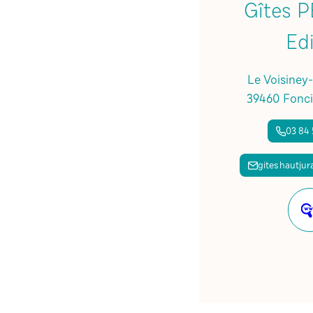
Gîtes 
Ed
Le Voisiney
39460 Fonci
03 84 
giteshautjur