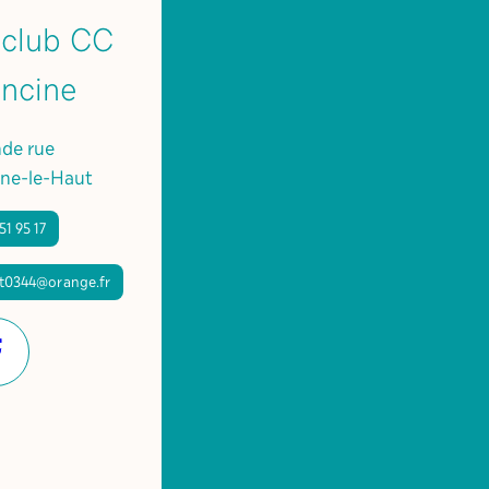
 club CC
oncine
nde rue
ne-le-Haut
51 95 17
nt0344@orange.fr
Facebook