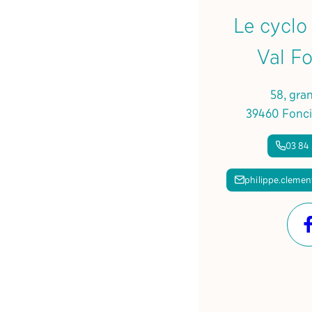
Le cyclo
Val F
58, gra
39460 Fonci
03 84 
philippe.cleme