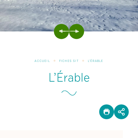
PRÉCÉDENT
SUIVANT
ACCUEIL
FICHES SIT
L’ÉRABLE
L’Érable
IMPRIM
PAR