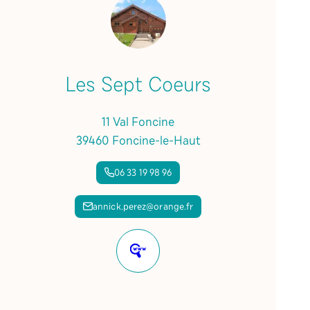
Les Sept Coeurs
11 Val Foncine
39460 Foncine-le-Haut
06 33 19 98 96
annick.perez@orange.fr
Site
internet