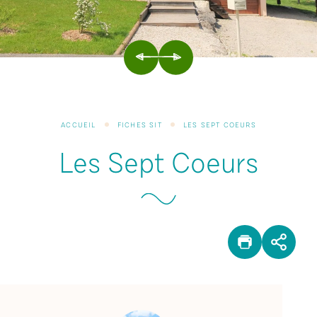
PRÉCÉDENT
SUIVANT
ACCUEIL
FICHES SIT
LES SEPT COEURS
Les Sept Coeurs
IMPRIM
PAR