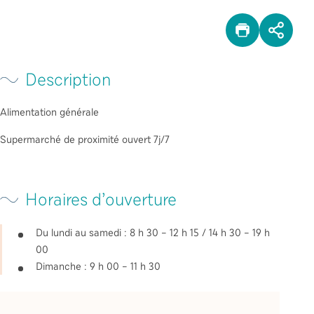
IMPRIM
PAR
Description
Alimentation générale
Supermarché de proximité ouvert 7j/7
Horaires d’ouverture
Du lundi au samedi : 8 h 30 – 12 h 15 / 14 h 30 – 19 h
00
Dimanche : 9 h 00 – 11 h 30