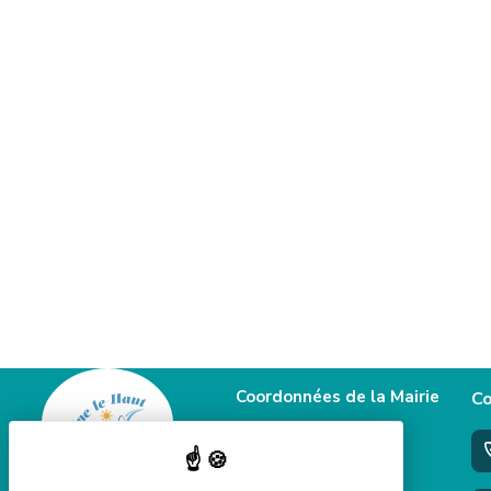
Coordonnées de la Mairie
Co
58 Grande rue
39460 Foncine le haut
+33 3 84 51 90 77