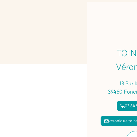
TOI
Véro
13 Sur 
39460 Fonci
03 84 
veronique.toi