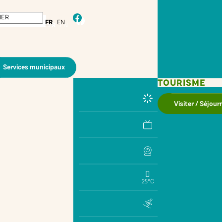
facebook
FR
EN
Services municipaux
TOURISME
Visiter / Séjour
25°C
IMPRIMER
PARTAGER