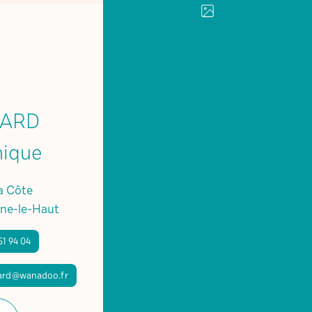
NARD
nique
la Côte
ne-le-Haut
51 94 04
nard@wanadoo.fr