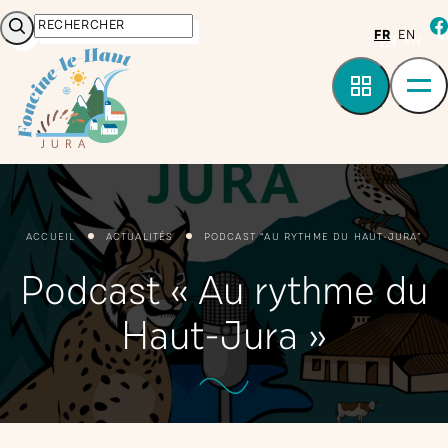
Panneau de gestion des cookies
Rechercher
fa
FR
EN
ACCUEIL
ACTUALITÉS
PODCAST “AU RYTHME DU HAUT-JURA”
Podcast « Au rythme du
Haut-Jura »