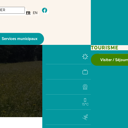
facebook
FR
EN
Services municipaux
TOURISME
Visiter / Séjour
15°C