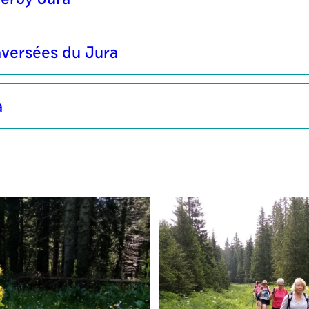
aversées du Jura
a