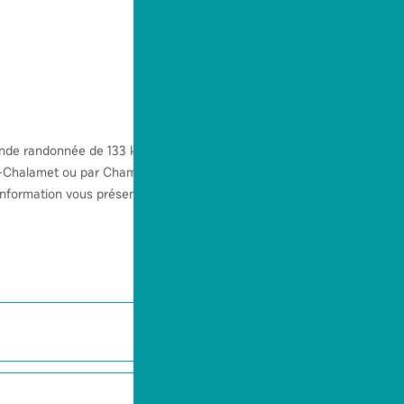
rande randonnée de 133 km permettant
us-Chalamet ou par Champagnole offrent
 Information vous présentant en détail le