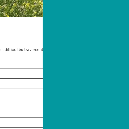
 difficultés traversent les sites les
Distance
1,4 km
8,4 km
8,3 km
10,7 km
10,1 km