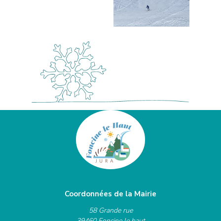
Coordonnées de la Mairie
58 Grande rue
39460 Foncine le haut