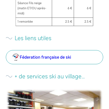
Séance Fils neige
(matin ET/OU après-
6 €
6 €
midi)
1 remontée
2.5 €
2.5 €
Les liens utiles
Féderation française de ski
+ de services ski au village…