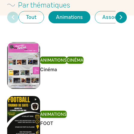
Par thématiques
Tout
Animations
Associations
ANIMATIONS
CINÉMA
Cinéma
ANIMATIONS
FOOT