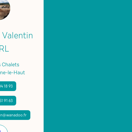
 Valentin
RL
s Chalets
ne-le-Haut
04 18 93
51 91 63
tin@wanadoo.fr