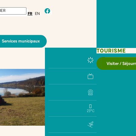
facebook
FR
EN
Services municipaux
TOURISME
Visiter / Séjour
23°C