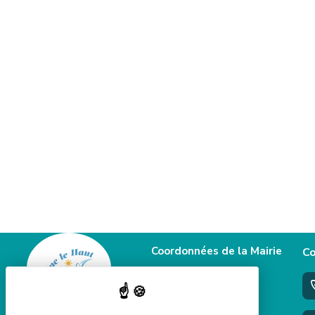
Coordonnées de la Mairie
Co
58 Grande rue
39460 Foncine le haut
+33 3 84 51 90 77