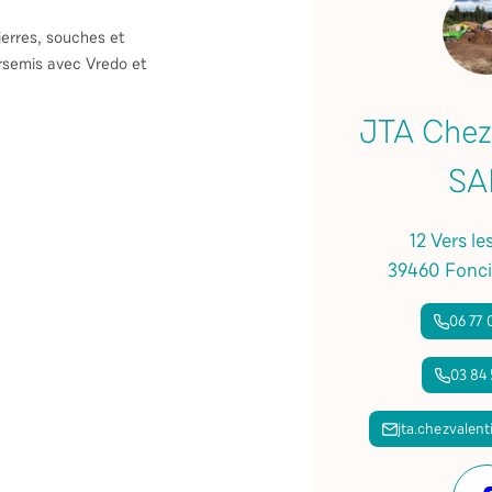
ierres, souches et
rsemis avec Vredo et
JTA Chez
SA
12 Vers le
39460 Fonci
06 77 
03 84 
jta.chezvalen